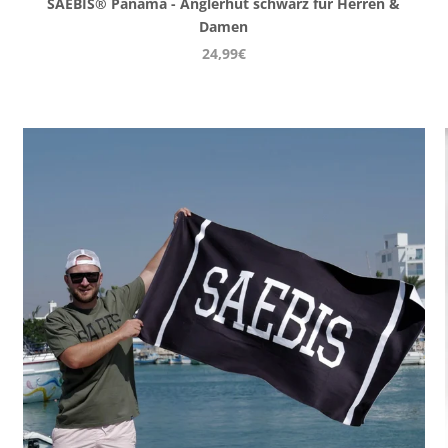
SAEBIS® Panama - Anglerhut schwarz für Herren &
Damen
24,99€