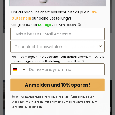
Bist du noch unsicher?
Vielleicht hilft dir ja ein
10%
Gutschein
auf deine Bestellung?!
😌
Übrigens du hast
100 Tage
Zeit zum Testen.
Lifestyle Damen Jogginghose
SAEBIS® SPORTS Damen
navyblau mit Stickerei by
Trainingshose rot mit Stickerei
SAEBIS®
38,49€
54,99€
Wenn du magst, hinterlasse uns noch deine Handynummer, falls
wir eine Frage zu deiner Bestellung haben sollten. 🙂
54,99€
Du sparst: 16,50€
Anmelden und 10% sparen!
☝️WICHTIG: Im Anschluss erhältst du eine E-Mail (Bitte schaue auch
unbedingt im SPAM nach) mit einem Link, um deine Anmeldung zum
Newsletter zu bestätigen.