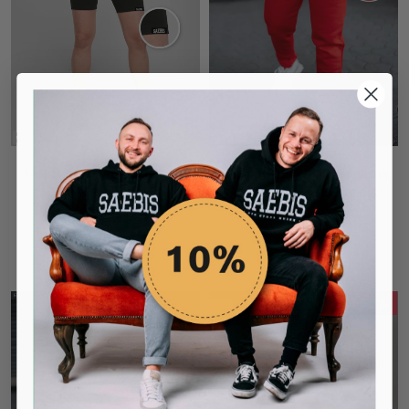
SAEBIS® Damen Radlerhose
Lifestyle Damen Jogginghose
schwarz
rot mit Stickerei by SAEBIS®
29,99€
39,99€
54,99€
Du sparst: 15,00€
30%