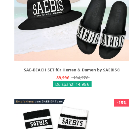
SAE-BEACH SET für Herren & Damen by SAEBIS®
89,99€
104,97€
Du sparst: 14,98€
15%