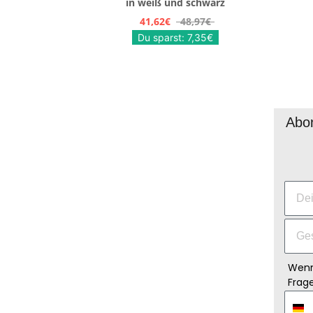
in weiß und schwarz
41,62€
48,97€
Du sparst: 7,35€
Abon
Wenn
Frage