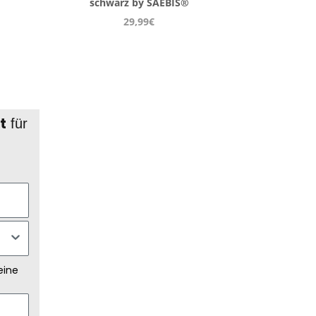
schwarz by SAEBIS®
29,99€
t
für
eine