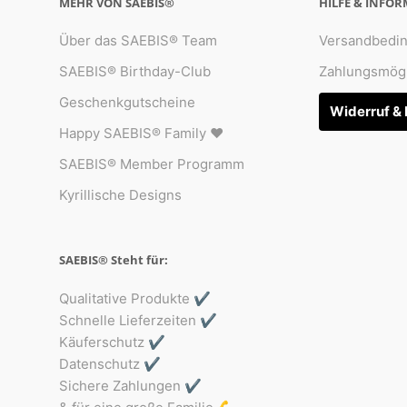
MEHR VON SAEBIS®
HILFE & INFO
Über das SAEBIS® Team
Versandbedi
SAEBIS® Birthday-Club
Zahlungsmögl
Geschenkgutscheine
Widerruf &
Happy SAEBIS® Family ♥︎
SAEBIS® Member Programm
Kyrillische Designs
SAEBIS® Steht für:
Qualitative Produkte ✔️
Schnelle Lieferzeiten ✔️
Käuferschutz ✔️
Datenschutz ✔️
Sichere Zahlungen ✔️