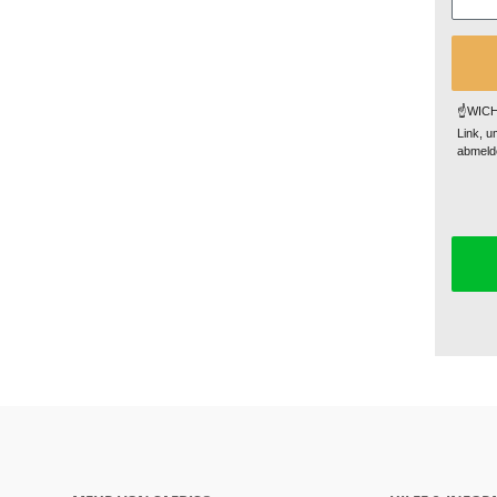
☝️WICHT
Link, u
abmelde