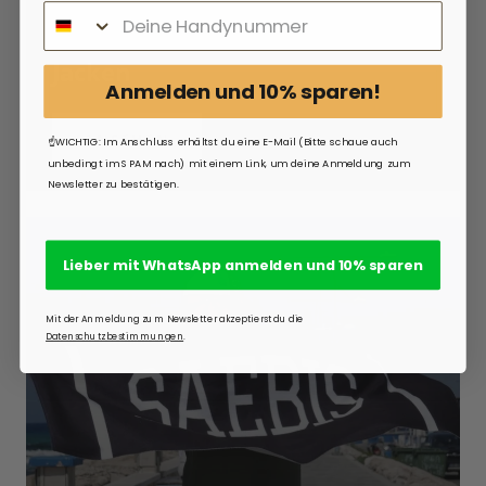
Jacken
Anmelden und 10% sparen!
ANSEHEN
☝️WICHTIG: Im Anschluss erhältst du eine E-Mail (Bitte schaue auch
unbedingt im SPAM nach) mit einem Link, um deine Anmeldung zum
Newsletter zu bestätigen.
Lieber mit WhatsApp anmelden und 10% sparen
Mit der Anmeldung zum Newsletter akzeptierst du die
Datenschutzbestimmungen
.