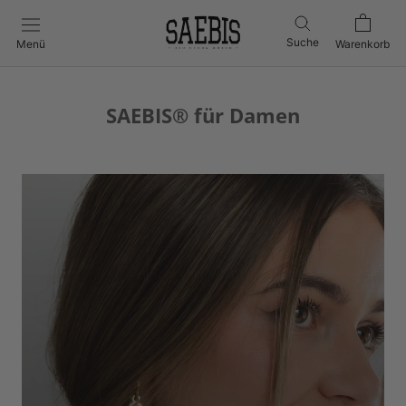
Direkt
zum
Suche
Menü
Warenkorb
Inhalt
SAEBIS® für Damen