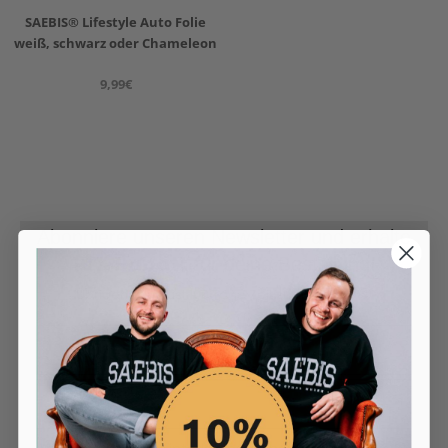
SAEBIS® Lifestyle Auto Folie
weiß, schwarz oder Chameleon
9,99€
Abonniere unseren Newsletter und erhalte
10% Rabatt
für deine Bestellung!
😌
Übrigens du hast
100 Tage
Zeit zum Testen.