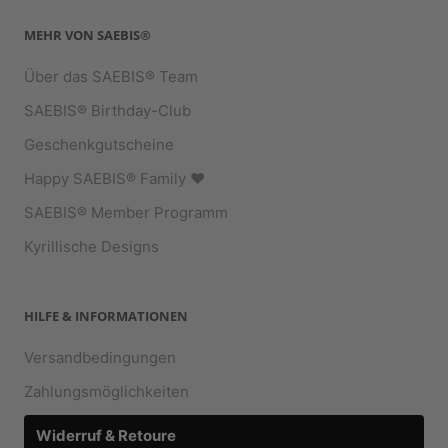
MEHR VON SAEBIS®
Über das SAEBIS® Team
SAEBIS® Birthday-Club
Geschenkgutscheine
Happy SAEBIS® Family ♥︎
SAEBIS® Member Programm
Kyrillische Designs
HILFE & INFORMATIONEN
Versandbedingungen
Zahlungsmöglichkeiten
Widerruf & Retoure