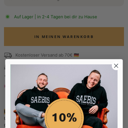
Auf Lager | in 2-4 Tagen bei dir zu Hause
IN MEINEN WARENKORB
Kostenloser Versand ab 70€ 🇩🇪
100 Tage Rückgaberecht
Edel verpackt in Seidenpapier
Bezahle in 30 Tagen
Bezahle in 30 Tagen
Unsere Empfehlung:
Unser Model ist 160cm groß und trägt die Jogginghose in
Größe S.