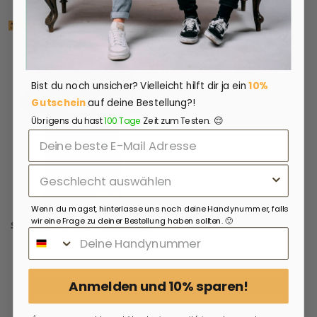
Bist du noch unsicher?
Vielleicht hilft dir ja ein
10%
Gutschein
auf deine Bestellung?!
😌
Übrigens du hast
100 Tage
Zeit zum Testen.
Wenn du magst, hinterlasse uns noch deine Handynummer, falls
wir eine Frage zu deiner Bestellung haben sollten. 🙂
SAE-BEAST Damen T-Shirt Kleid
schwarz by SAEBIS®
34,99€
Anmelden und 10% sparen!