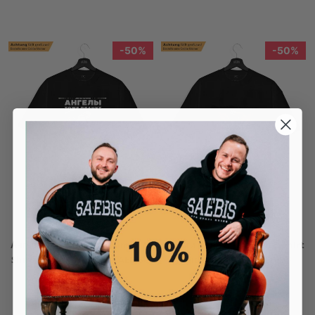
50%
50%
Ангелы тоже плачут - Damen T-
Деньги не врут - Damen T-Shirt
Shirt Kleid schwarz by SAEBIS®
Kleid schwarz by SAEBIS®
17,50€
34,99€
17,50€
34,99€
Du sparst: 17,49€
Du sparst: 17,49€