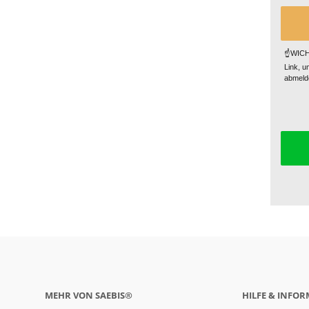
☝️WICHT
Link, u
abmelde
MEHR VON SAEBIS®
HILFE & INFO