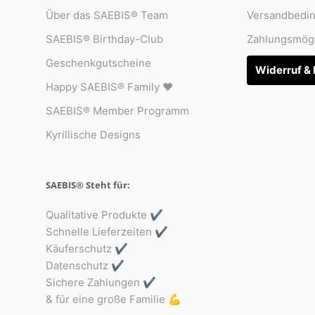
Über das SAEBIS® Team
Versandbedi
SAEBIS® Birthday-Club
Zahlungsmögl
Geschenkgutscheine
Widerruf &
Happy SAEBIS® Family ♥︎
SAEBIS® Member Programm
Kyrillische Designs
SAEBIS® Steht für:
Qualitative Produkte ✔️
Schnelle Lieferzeiten ✔️
Käuferschutz ✔️
Datenschutz ✔️
Sichere Zahlungen ✔️
& für eine große Familie 💪