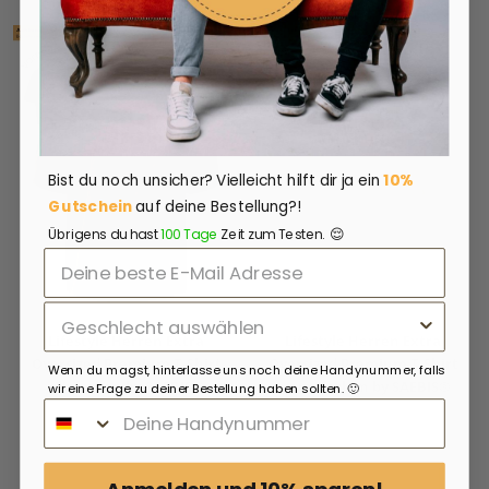
Bist du noch unsicher?
Vielleicht hilft dir ja ein
10%
Gutschein
auf deine Bestellung?!
😌
Übrigens du hast
100 Tage
Zeit zum Testen.
Lifestyle Herren Extra
Lifestyle Herren Extra
Oversized Premium T-Shirt
Oversized Premium T-Shirt
Wenn du magst, hinterlasse uns noch deine Handynummer, falls
olivfarben by SAEBIS®
cremefarben by SAEBIS®
wir eine Frage zu deiner Bestellung haben sollten. 🙂
39,99€
39,99€