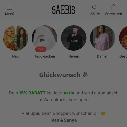
Direkt
zum
Suche
Menü
Warenkorb
Inhalt
-51%
Neu
Teddyjacken
Herren
Damen
Gesc
Glückwunsch 🎉
Dein
15% RABATT
ist Jetzt
aktiv
und wird automatisch
im Warenkorb abgezogen.
Viel Spaß beim Shoppen wünschen dir 🤝
Ivan & Sanya