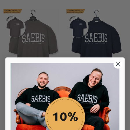
Lifestyle Herren Extra
Lifestyle Herren Extra
Oversized Premium T-Shirt
Oversized Premium T-Shirt
anthrazit by SAEBIS®
navyblau by SAEBIS®
39,99€
39,99€