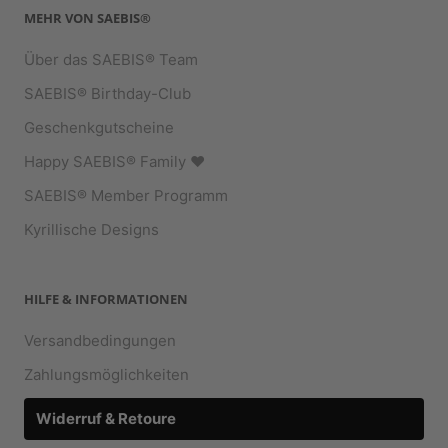
MEHR VON SAEBIS®
Über das SAEBIS® Team
SAEBIS® Birthday-Club
Geschenkgutscheine
Happy SAEBIS® Family ♥︎
SAEBIS® Member Programm
Kyrillische Designs
HILFE & INFORMATIONEN
Versandbedingungen
Zahlungsmöglichkeiten
Widerruf & Retoure