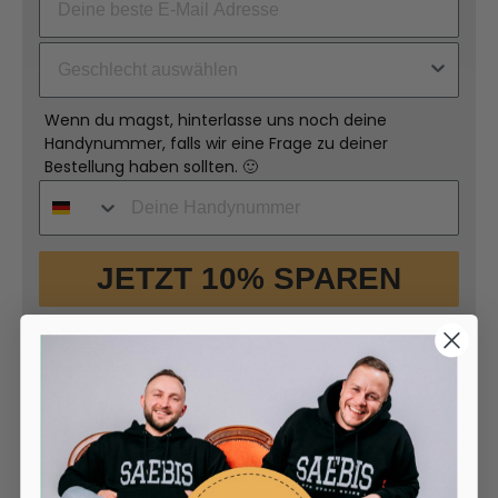
Wenn du magst, hinterlasse uns noch deine
Handynummer, falls wir eine Frage zu deiner
Bestellung haben sollten. 🙂
JETZT 10% SPAREN
☝️WICHTIG: Im Anschluss erhältst du eine E-Mail (Bitte schaue auch
unbedingt im SPAM nach) mit einem Link, um deine Anmeldung zum
Newsletter zu bestätigen. Keine Sorge, du kannst dich jederzeit wieder
abmelden. :)
Lieber mit WhatsApp anmelden und 10% sparen