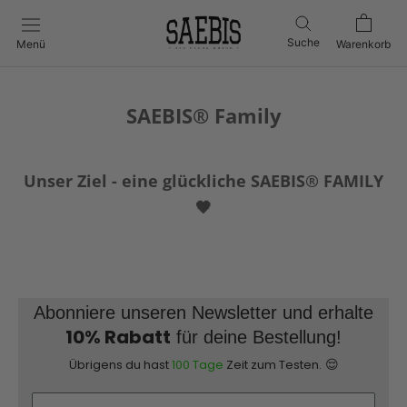
Direkt
zum
Suche
Menü
Warenkorb
Inhalt
SAEBIS® Family
Unser Ziel - eine glückliche SAEBIS® FAMILY
🖤
Abonniere unseren Newsletter und erhalte
10% Rabatt
für deine Bestellung!
😌
Übrigens du hast
100 Tage
Zeit zum Testen.