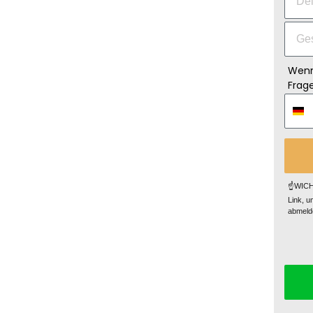
Wenn
Frage
☝️WICHT
Link, u
abmelde