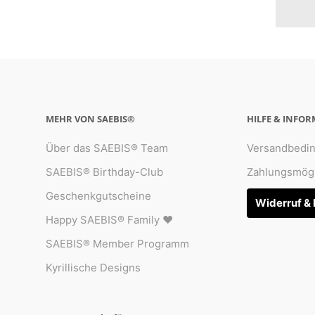
MEHR VON SAEBIS®
HILFE & INFO
Über das SAEBIS® Team
Versandbedi
SAEBIS® Birthday-Club
Zahlungsmögl
Geschenkgutscheine
Widerruf &
Happy SAEBIS® Family ♥︎
SAEBIS® Member Programm
Kyrillische Designs