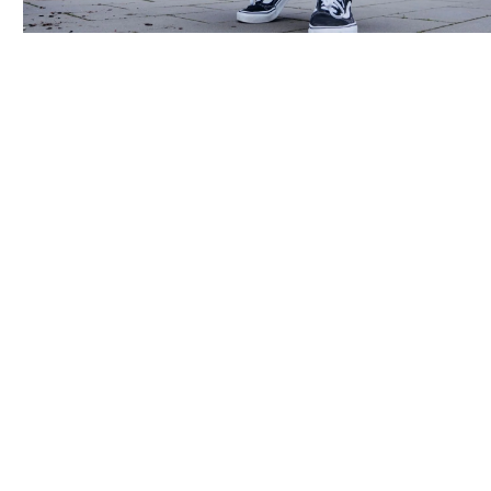
.
.
.
.
.