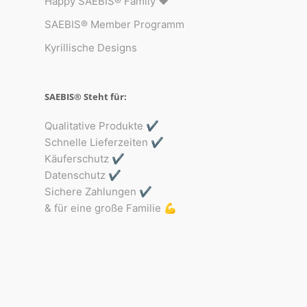
Happy SAEBIS® Family ♥︎
SAEBIS® Member Programm
Kyrillische Designs
SAEBIS® Steht für:
Qualitative Produkte ✔️
Schnelle Lieferzeiten ✔️
Käuferschutz ✔️
Datenschutz ✔️
Sichere Zahlungen ✔️
& für eine große Familie 💪