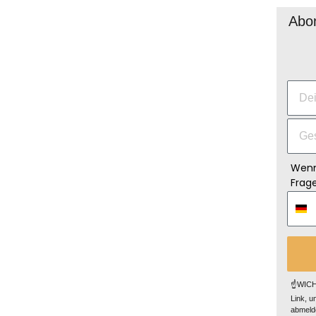
Abon
Wenn
Frage
☝️WICHT
Link, u
abmelde