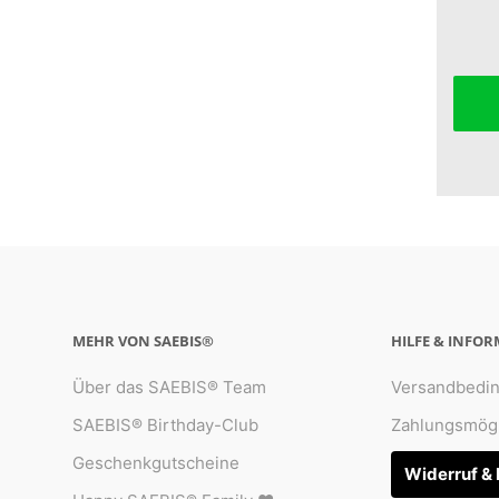
MEHR VON SAEBIS®
HILFE & INFO
Über das SAEBIS® Team
Versandbedi
SAEBIS® Birthday-Club
Zahlungsmögl
Geschenkgutscheine
Widerruf &