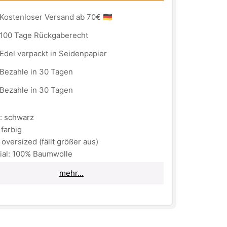
Kostenloser Versand ab 70€ 🇩🇪
100 Tage Rückgaberecht
Edel verpackt in Seidenpapier
Bezahle in 30 Tagen
Bezahle in 30 Tagen
: schwarz
 farbig
 oversized (fällt größer aus)
ial: 100% Baumwolle
ehinweis
: bei 30° auf links waschen!
mehr...
tig
: bitte Parfüm auf dem Logo vermeiden!
S - eto stil' zhizni
-" Das ist das, wie wir es
ieren und wofür wir gemeinsam mit unserer
nity stehen!