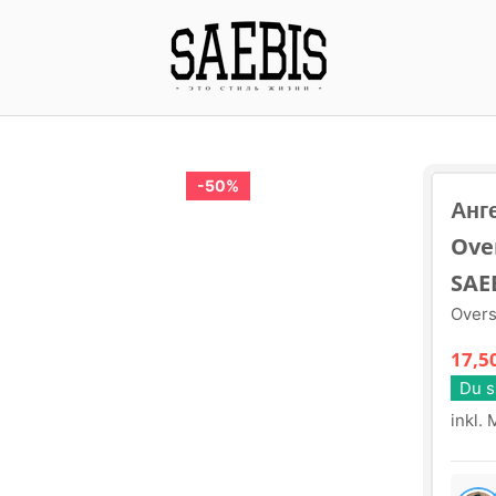
50%
Анг
Over
SAE
Overs
17,5
Du s
inkl.