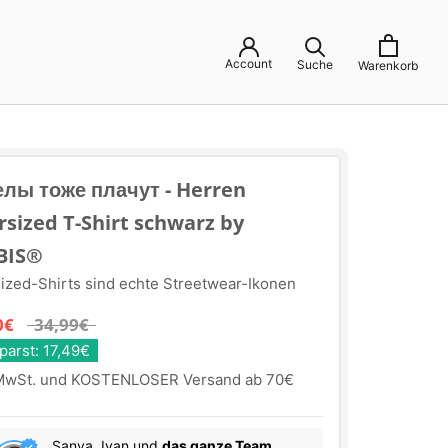
Account
Suche
Warenkorb
елы тоже плачут - Herren
sized T-Shirt schwarz by
BIS®
ized-Shirts sind echte Streetwear-Ikonen
0€
34,99€
parst: 17,49€
 MwSt. und KOSTENLOSER Versand ab 70€
Sanya, Ivan und
das ganze Team