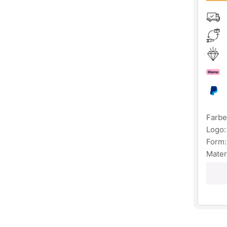
Farbe
Logo:
Form:
Mater
Pfleg
Wich
"
SAEBI
defin
Commu