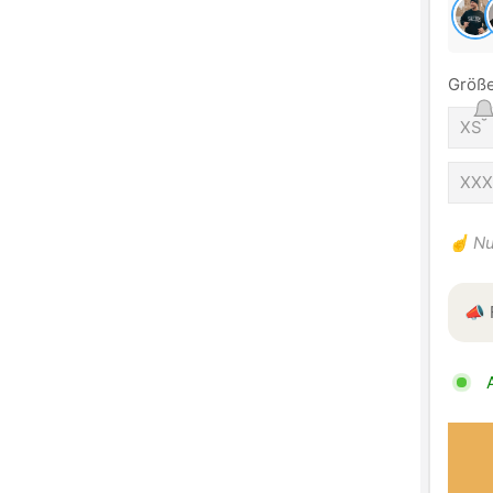
Größe
XS
XXX
☝️ Nu
📣 