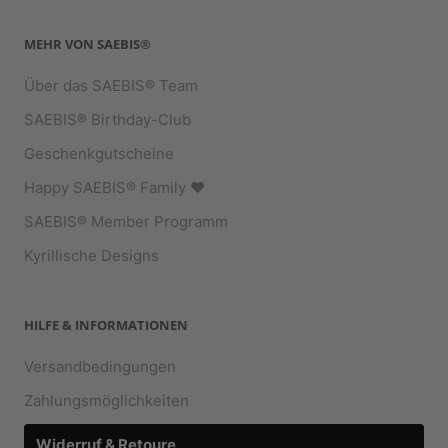
MEHR VON SAEBIS®
Über das SAEBIS® Team
SAEBIS® Birthday-Club
Geschenkgutscheine
Happy SAEBIS® Family ♥︎
SAEBIS® Member Programm
Kyrillische Designs
HILFE & INFORMATIONEN
Versandbedingungen
Zahlungsmöglichkeiten
Widerruf & Retoure