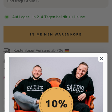
und trägt Größe S.
Auf Lager | in 2-4 Tagen bei dir zu Hause
IN MEINEN WARENKORB
Kostenloser Versand ab 70€ 🇩🇪
100 Tage Rückgaberecht
Edel verpackt in Seidenpapier
Bezahle in 30 Tagen
Bezahle in 30 Tagen
Farbe: schwarz
Logo: reflektierend
Form: fällt groß aus