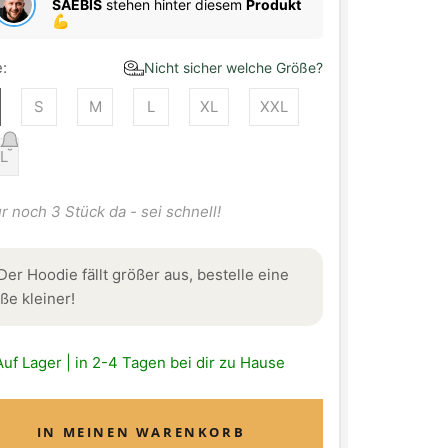
SAEBIS
stehen hinter diesem
Produkt
💪
:
Nicht sicher welche Größe?
S
M
L
XL
XXL
L
r noch 3 Stück da - sei schnell!
Der Hoodie fällt größer aus, bestelle eine
ße kleiner!
Auf Lager | in 2-4 Tagen bei dir zu Hause
IN MEINEN WARENKORB