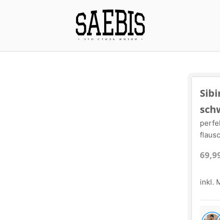
Sib
sch
perfe
flaus
69,9
inkl.