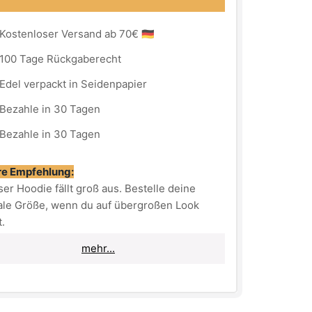
Kostenloser Versand ab 70€ 🇩🇪
100 Tage Rückgaberecht
Edel verpackt in Seidenpapier
Bezahle in 30 Tagen
Bezahle in 30 Tagen
e Empfehlung:
eser Hoodie fällt groß aus. Bestelle deine
le Größe, wenn du auf übergroßen Look
t.
mehr...
lls du allerdings einen normalen und nicht
roßen Look bevorzugst, dann bestelle lieber
Größe kleiner als normal.