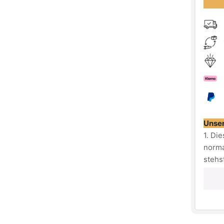
Unser
1. Di
norma
stehs
2. Fa
überg
eine 