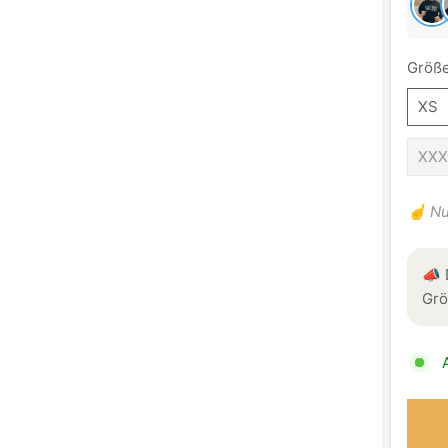
Größe
XS
XXX
☝️ Nu
📣 
Grö