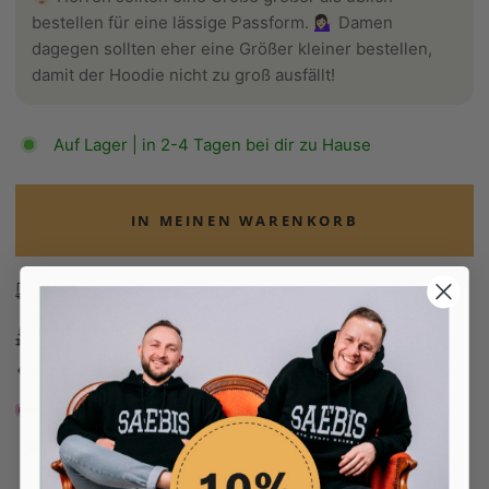
bestellen für eine lässige Passform. 💁🏻‍♀️ Damen
dagegen sollten eher eine Größer kleiner bestellen,
damit der Hoodie nicht zu groß ausfällt!
Auf Lager | in 2-4 Tagen bei dir zu Hause
IN MEINEN WARENKORB
Kostenloser Versand ab 70€ 🇩🇪
100 Tage Rückgaberecht
Edel verpackt in Seidenpapier
Bezahle in 30 Tagen
Bezahle in 30 Tagen