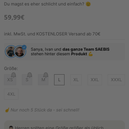
Du magst es eher schlicht und einfach? 🫡
59,99€
inkl. MwSt. und KOSTENLOSER Versand ab 70€
Sanya, Ivan und
das ganze Team SAEBIS
stehen hinter diesem
Produkt
💪
Größe:
XS
S
M
L
XL
XXL
XXXL
4XL
☝️ Nur noch 5 Stück da - sei schnell!
👨🏻 Herren sollten eine Größe größer als üblich