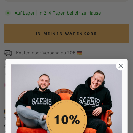
Auf Lager | in 2-4 Tagen bei dir zu Hause
IN MEINEN WARENKORB
Kostenloser Versand ab 70€ 🇩🇪
100 Tage Rückgaberecht
Edel verpackt in Seidenpapier
Bezahle in 30 Tagen
Bezahle in 30 Tagen
Unsere Empfehlung:
1. Dieser Hoodie fällt groß aus. Bestelle deine normale
Größe, wenn du auf übergroßen Look stehst.
2. Falls du allerdings einen normalen und nicht übergroßen