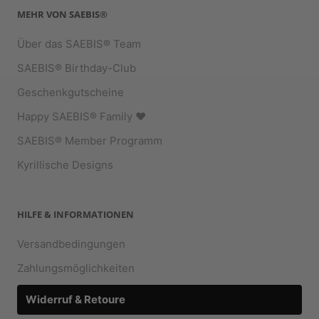
MEHR VON SAEBIS®
Über das SAEBIS® Team
SAEBIS® Birthday-Club
Geschenkgutscheine
Happy SAEBIS® Family ♥︎
SAEBIS® Member Programm
Kyrillische Designs
HILFE & INFORMATIONEN
Versandbedingungen
Zahlungsmöglichkeiten
Widerruf & Retoure