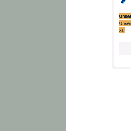
Unser
Unser
XL.
1. Fa
körpe
deine
Hoodi
2. Fa
Look 
als n
auszi
Farbe
Logo:
Form: