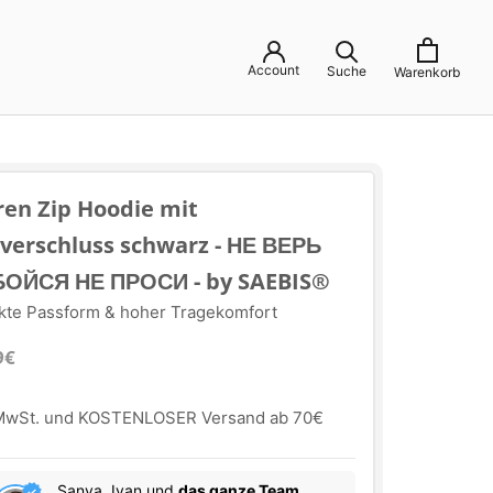
Account
Suche
Warenkorb
ren Zip Hoodie mit
sverschluss schwarz - НЕ ВЕРЬ
БОЙСЯ НЕ ПРОСИ - by SAEBIS®
kte Passform & hoher Tragekomfort
9€
 MwSt. und KOSTENLOSER Versand ab 70€
Sanya, Ivan und
das ganze Team