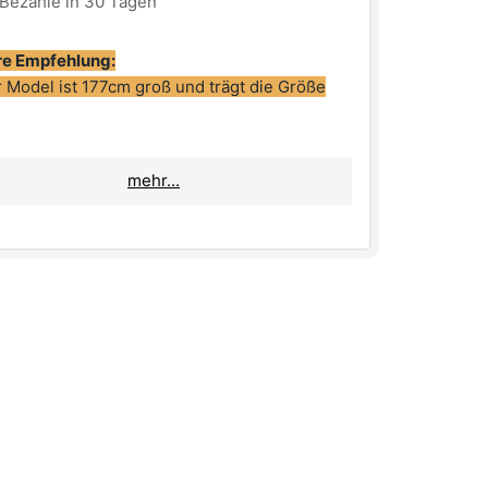
Bezahle in 30 Tagen
e Empfehlung:
 Model ist 177cm groß und trägt die Größe
lls du deine Hoodies eher etwas
mehr...
rbetonter magst, dann bestelle am besten
 normale Größe und dieser SAEBIS® Zip
e wird sitzen wie angegossen 👍.
lls du allerdings einen lockeren und lässigen
vorziehst, dann bestelle eine Größe größer
ormal und du wirst den Zip Hoodie nicht mehr
ehen wollen 🤩.
: schwarz
 weiß
 normal