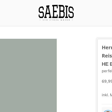
Her
Rei
НЕ 
perfe
69,9
inkl.