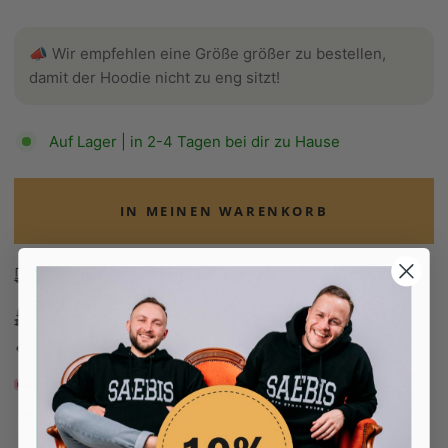
📣 Wir empfehlen eine Größe größer zu bestellen,
damit der Hoodie nicht zu eng sitzt!
Auf Lager | in 2-4 Tagen bei dir zu Hause
IN MEINEN WARENKORB
Kostenloser Versand ab 70€ 🇩🇪
100 Tage Rückgaberecht
Edel verpackt in Seidenpapier
Bezahle in 30 Tagen
Bezahle in 30 Tagen