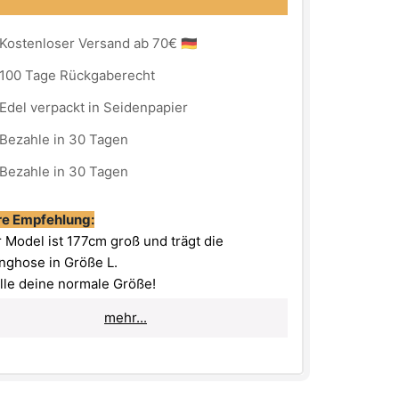
Kostenloser Versand ab 70€ 🇩🇪
100 Tage Rückgaberecht
Edel verpackt in Seidenpapier
Bezahle in 30 Tagen
Bezahle in 30 Tagen
e Empfehlung:
 Model ist 177cm groß und trägt die
nghose in Größe L.
lle deine normale Größe!
mehr...
: babyblau
 Stick: schwarz
Elastisch mit Kordelzug
derheit: Eingriffstaschen mit Reißverschluss