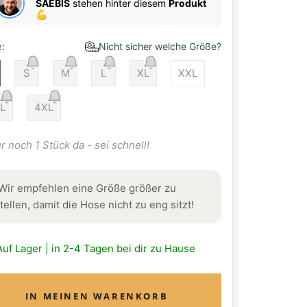
SAEBIS
stehen hinter diesem
Produkt
💪
:
Nicht sicher welche Größe?
S
M
L
XL
XXL
L
4XL
r noch 1 Stück da - sei schnell!
Wir empfehlen eine Größe größer zu
tellen, damit die Hose nicht zu eng sitzt!
Auf Lager | in 2-4 Tagen bei dir zu Hause
IN MEINEN WARENKORB