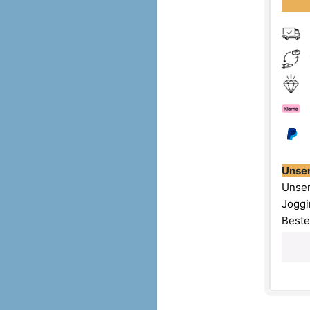
Unser
Unser
Joggi
Beste
Farbe
Logo/
Bund:
Beson