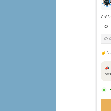
Größe
XS
XXX
☝️ Nu
📣 
bes