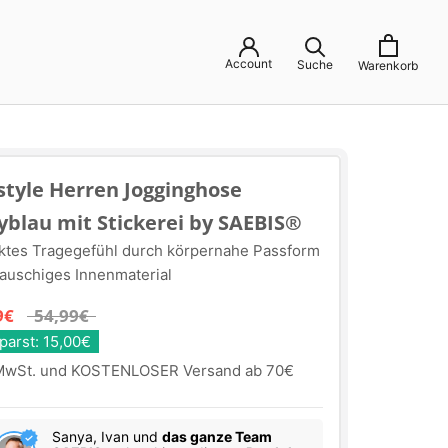
Account
Suche
Warenkorb
style Herren Jogginghose
yblau mit Stickerei by SAEBIS®
ktes Tragegefühl durch körpernahe Passform
lauschiges Innenmaterial
9€
54,99€
parst: 15,00€
 MwSt. und KOSTENLOSER Versand ab 70€
Sanya, Ivan und
das ganze Team