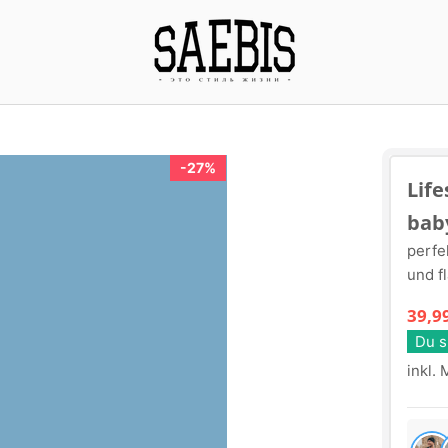
27%
Life
bab
perfe
und f
39,9
Du s
inkl.