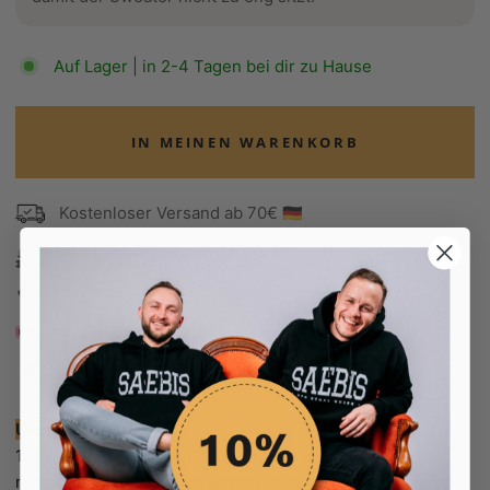
Auf Lager | in 2-4 Tagen bei dir zu Hause
IN MEINEN WARENKORB
Kostenloser Versand ab 70€ 🇩🇪
100 Tage Rückgaberecht
Edel verpackt in Seidenpapier
Bezahle in 30 Tagen
Bezahle in 30 Tagen
Unsere Empfehlung:
1. Falls du deine Sweater eher etwas körperbetonter
magst, dann bestelle am besten deine normale Größe und