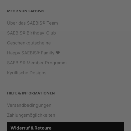
MEHR VON SAEBIS®
Über das SAEBIS® Team
SAEBIS® Birthday-Club
Geschenkgutscheine
Happy SAEBIS® Family ♥︎
SAEBIS® Member Programm
Kyrillische Designs
HILFE & INFORMATIONEN
Versandbedingungen
Zahlungsmöglichkeiten
Widerruf & Retoure