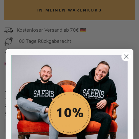
IN MEINEN WARENKORB
Kostenloser Versand ab 70€ 🇩🇪
100 Tage Rückgaberecht
Edel verpackt in Seidenpapier
Bezahle in 30 Tagen
Bezahle in 30 Tagen
Farbe: schwarz
Kunstleder Patch: SAEBIS®
Passform: fällt etwas weiter aus
Saum:
Elastisch
Material: 100% Polyester
mehr...
Pflegehinweis
: bei 30° waschen!