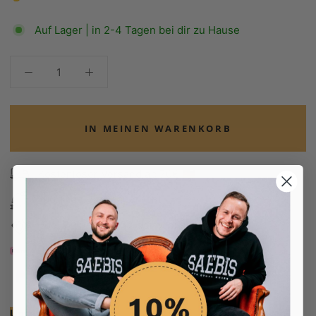
Auf Lager | in 2-4 Tagen bei dir zu Hause
IN MEINEN WARENKORB
Kostenloser Versand ab 70€ 🇩🇪
100 Tage Rückgaberecht
Edel verpackt in Seidenpapier
Bezahle in 30 Tagen
Bezahle in 30 Tagen
Unsere Empfehlung: