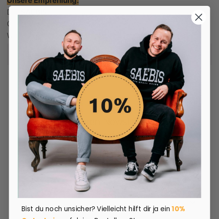
Unsere Empfehlung:
Die
SAEBIS®
Karte eignet sich perfekt als Ergänzung zum
Geschenk.
Wir versprechen dir, das das Geburtstagskind so eine
Glückwunschkarte noch nicht gesehen hat ;).
mehr...
Kartenfarbe außen: schwarz mit Goldfolie
Kartenfarbe innen: weiß (beschreibbar)
Schriftzug: hochwertige Goldfolie
Abmessungen: 147 x 105mm
Abonniere unseren Newsletter und erhalte
Die
SAEBIS®
Geschenkkarte eignet sich perfekt für einen
10% Rabatt
für deine Bestellung!
liebevollen, persönlichen und coolen Gruß an die/den
😌
Übrigens du hast
100 Tage
Zeit zum Testen.
Beschenkte/n.
Wenn dir die „normalen“ Geschenkkarten zu langweilig
sind, dann hast du hier garantiert die perfekte Karte
gefunden :).
Die Freude der/des Beschenkten ist garantiert
Bist du noch unsicher?
Vielleicht hilft dir ja ein
10%
vorprogrammiert 😍.