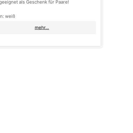
 geeignet als Geschenk für Paare!
n: weiß
ldruck: farbig
mehr...
Kaffee-/ Teebecher
ial: Keramik
 8 x 9,5 cm (
ØxH
)
ehinweis
: Spülmaschinen geeignet!
estehend aus:
sse mit "Mr.Saebis" Schriftzug
sse mit "Mrs.Saebis" Schriftzug
chtest jemanden eine Freude machen oder
auf der Suche nach einem außergewöhnlichen
ihungsgeschenk für ein frisch
mengezogenes Pärchen, dann ist dieses 2er
n SET perfekt dafür geeignet!
кружка