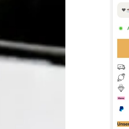
❤️☕
Unser