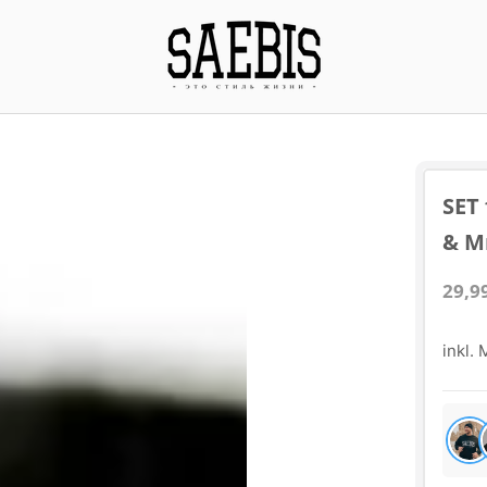
SET
& M
29,9
inkl.