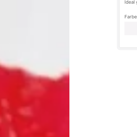
Ideal
Farbe
Digita
Art: 
Mater
Maße:
Pfleg
SET b
1x Ta
1x Ta
Du mö
bist 
Einwe
zusam
Tasse