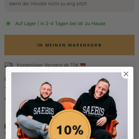
damit der Hoodie nicht zu eng sitzt!
Auf Lager | in 2-4 Tagen bei dir zu Hause
IN MEINEN WARENKORB
Kostenloser Versand ab 70€ 🇩🇪
100 Tage Rückgaberecht
Edel verpackt in Seidenpapier
Bezahle in 30 Tagen
Bezahle in 30 Tagen
Unsere Empfehlung:
1. Falls du deine Hoodies eher etwas körperbetonter