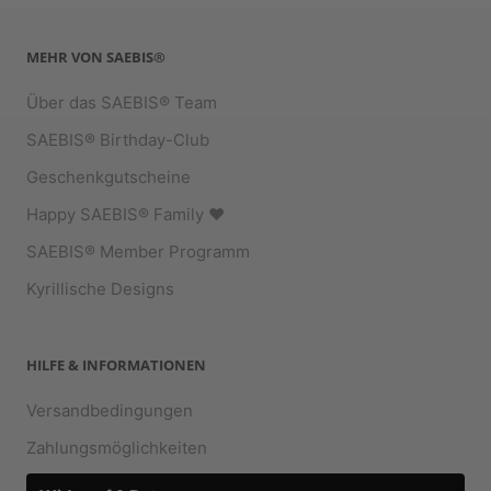
MEHR VON SAEBIS®
Über das SAEBIS® Team
SAEBIS® Birthday-Club
Geschenkgutscheine
Happy SAEBIS® Family ♥︎
SAEBIS® Member Programm
Kyrillische Designs
HILFE & INFORMATIONEN
Versandbedingungen
Zahlungsmöglichkeiten