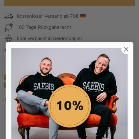
Kostenloser Versand ab 70€ 🇩🇪
100 Tage Rückgaberecht
Edel verpackt in Seidenpapier
Bezahle in 30 Tagen
Bezahle in 30 Tagen
Unsere Empfehlung:
Unser Model ist 160cm groß und trägt die Größe XL.
1. Dieser Hoodie fällt groß aus. Bestelle deine normale
Größe, wenn du auf übergroßen Look stehst.
mehr...
2. Falls du allerdings einen normalen und nicht übergroßen
Look bevorzugst, dann bestelle lieber eine Größe kleiner
als normal.