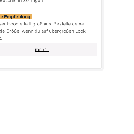
Bezahle in 30 Tagen
e Empfehlung:
eser Hoodie fällt groß aus. Bestelle deine
le Größe, wenn du auf übergroßen Look
t.
mehr...
lls du allerdings einen normalen und nicht
roßen Look bevorzugst, dann bestelle lieber
Größe kleiner als normal.
: schwarz
 weiß
 oversized (fällt größer aus)
derheit: inkl. Reißverschluss
ial: 65% Baumwolle, 35% Polyester
ehinweis
: bei 30° auf links waschen!
tig
: bitte Parfüm auf dem Logo vermeiden!