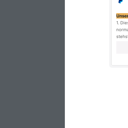
Unser
1. Di
norma
stehs
2. Fa
überg
eine 
Farbe
Logo:
Form:
Beson
Mater
Pfleg
Wich