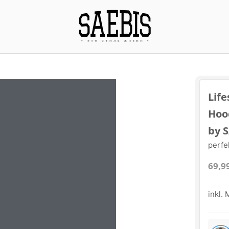
Lif
Hoo
by 
perfe
69,9
inkl.