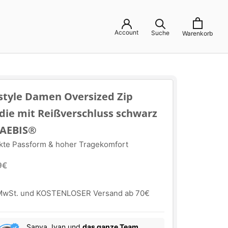
Account
Suche
Warenkorb
estyle Damen Oversized Zip
die mit Reißverschluss schwarz
SAEBIS®
kte Passform & hoher Tragekomfort
9€
 MwSt. und KOSTENLOSER Versand ab 70€
Sanya, Ivan und
das ganze Team