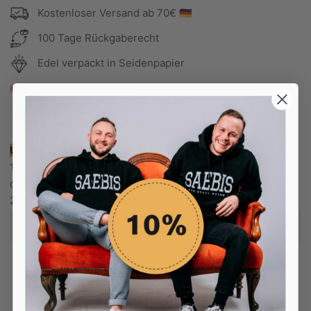
Kostenloser Versand ab 70€ 🇩🇪
100 Tage Rückgaberecht
Edel verpackt in Seidenpapier
Bezahle in 30 Tagen
Bezahle in 30 Tagen
Unsere Empfehlung:
1. Bestelle deine normale Größe, wenn du dieses Shirt
oversized tragen möchtest.
2. Wenn du bloß einen lässigen, jedoch nicht zu
übergroßen Look erreichen möchtest, dann bestelle eine
mehr...
Größe kleiner als normal.
Farbe: schwarz
Logo: schwarz
Form: oversized (fällt größer aus)