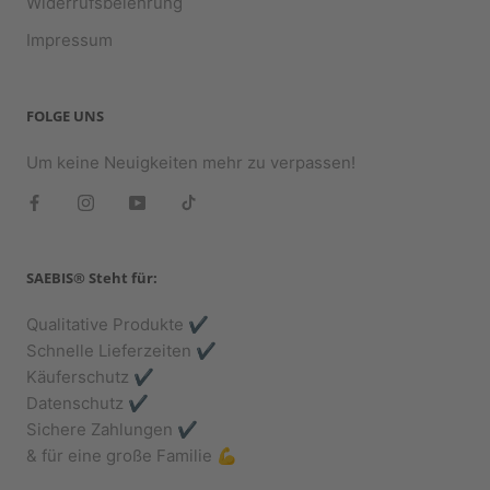
Widerrufsbelehrung
möchtest, dass das Shirt "normal" anliegend ist, dann
wähle bei deiner Bestellung einfach die Größe S. Solltest
Impressum
du diesbezüglich weitere Fragen haben, so schreib uns
bitte. Wir freuen uns auf deine Nachricht und beraten dich
gerne ;).
FOLGE UNS
Um keine Neuigkeiten mehr zu verpassen!
SAEBIS® Steht für:
Qualitative Produkte ✔️
Schnelle Lieferzeiten ✔️
Käuferschutz ✔️
Datenschutz ✔️
Sichere Zahlungen ✔️
& für eine große Familie 💪