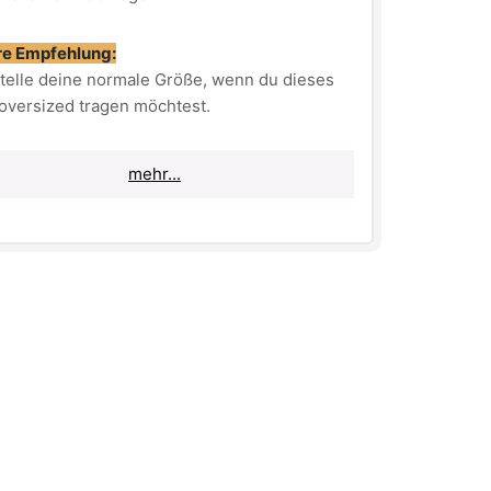
e Empfehlung:
stelle deine normale Größe, wenn du dieses
 oversized tragen möchtest.
nn du bloß einen lässigen, jedoch nicht zu
mehr...
roßen Look erreichen möchtest, dann
lle eine Größe kleiner als normal.
: schwarz
 pinke Folie
 oversized (fällt größer aus)
ial: 100% Baumwolle
ehinweis
: bei 30° auf links waschen!
tig
: bitte Parfüm auf dem Logo vermeiden!
S - eto stil' zhizni
-" Das ist das, wie wir es
ieren und wofür wir gemeinsam mit unserer