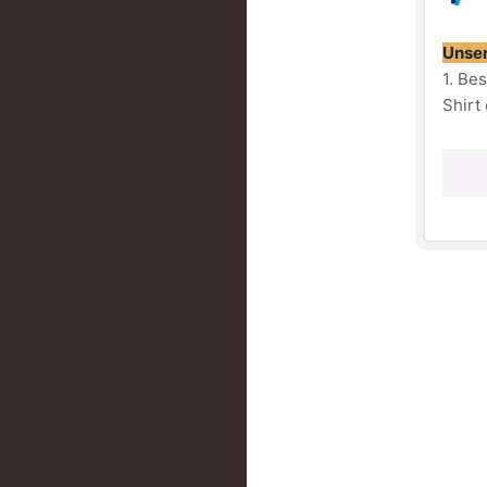
Unser
1. Be
Shirt
2. We
überg
beste
Farbe
Logo:
Form:
Mater
Pfleg
Wich
"
SAEBI
defin