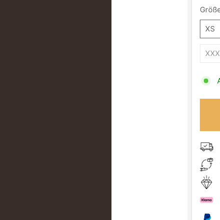
Größe
XS
XXX