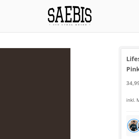
Life
Pin
34,9
inkl.