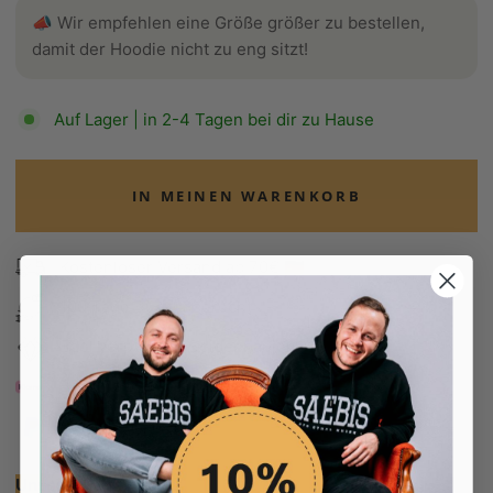
📣 Wir empfehlen eine Größe größer zu bestellen,
damit der Hoodie nicht zu eng sitzt!
Auf Lager | in 2-4 Tagen bei dir zu Hause
IN MEINEN WARENKORB
Kostenloser Versand ab 70€ 🇩🇪
100 Tage Rückgaberecht
Edel verpackt in Seidenpapier
Bezahle in 30 Tagen
Bezahle in 30 Tagen
Unsere Empfehlung: