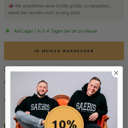
📣 Wir empfehlen eine Größe größer zu bestellen,
damit der Hoodie nicht zu eng sitzt!
Auf Lager | in 2-4 Tagen bei dir zu Hause
IN MEINEN WARENKORB
Kostenloser Versand ab 70€ 🇩🇪
100 Tage Rückgaberecht
Edel verpackt in Seidenpapier
Bezahle in 30 Tagen
Bezahle in 30 Tagen
Unsere Empfehlung: