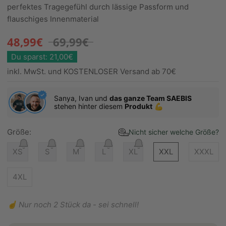
perfektes Tragegefühl durch lässige Passform und
flauschiges Innenmaterial
48,99€
69,99€
Du sparst: 21,00€
inkl. MwSt. und KOSTENLOSER Versand ab 70€
Sanya, Ivan und
das ganze Team SAEBIS
stehen hinter diesem
Produkt
💪
Größe:
Nicht sicher welche Größe?
XS
S
M
L
XL
XXL
XXXL
4XL
☝️ Nur noch 2 Stück da - sei schnell!