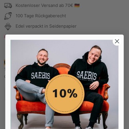
Kostenloser Versand ab 70€ 🇩🇪
100 Tage Rückgaberecht
Edel verpackt in Seidenpapier
Bezahle in 30 Tagen
Bezahle in 30 Tagen
Unsere Empfehlung:
1. Bestelle deine normale Größe, wenn du dieses Shirt
oversized tragen möchtest.
2. Wenn du bloß einen lässigen, jedoch nicht zu
mehr...
übergroßen Look erreichen möchtest, dann bestelle eine
Größe kleiner als normal.
Farbe: schwarz
Logo: weiße Folie