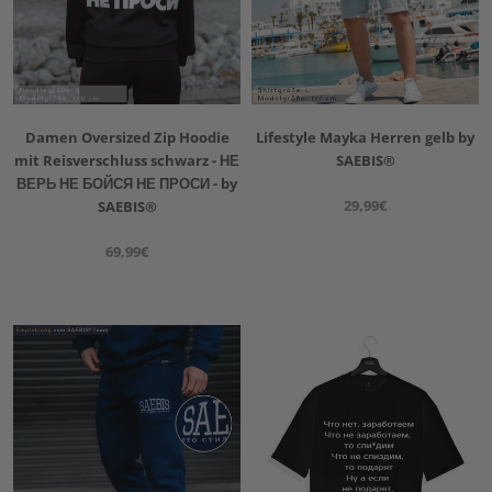
Damen Oversized Zip Hoodie
Lifestyle Mayka Herren gelb by
mit Reisverschluss schwarz - НЕ
SAEBIS®
ВЕРЬ НЕ БОЙСЯ НЕ ПРОСИ - by
29,99€
SAEBIS®
69,99€