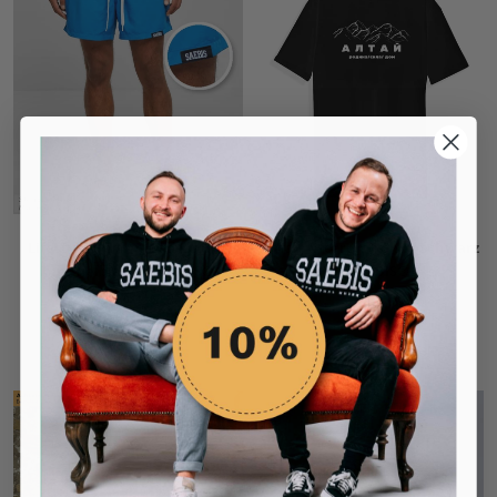
Lifestyle Herren Badeshorts
Алтай - Herren T-Shirt schwarz
himmelblau by SAEBIS®
by SAEBIS®
29,99€
34,99€