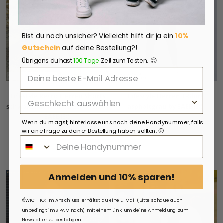
Bist du noch unsicher?
Vielleicht hilft dir ja ein
10%
Gutschein
auf deine Bestellung?!
😌
Übrigens du hast
100 Tage
Zeit zum Testen.
Lifestyle Retro Herren Shorts
Lifestyle Herren T-Shirt
schwarz mit weißen Streifen by
asphaltgrau by SAEBIS®
SAEBIS®
Wenn du magst, hinterlasse uns noch deine Handynummer, falls
34,99€
wir eine Frage zu deiner Bestellung haben sollten. 🙂
29,99€
Anmelden und 10% sparen!
☝️WICHTIG: Im Anschluss erhältst du eine E-Mail (Bitte schaue auch
unbedingt im SPAM nach) mit einem Link, um deine Anmeldung zum
Newsletter zu bestätigen.