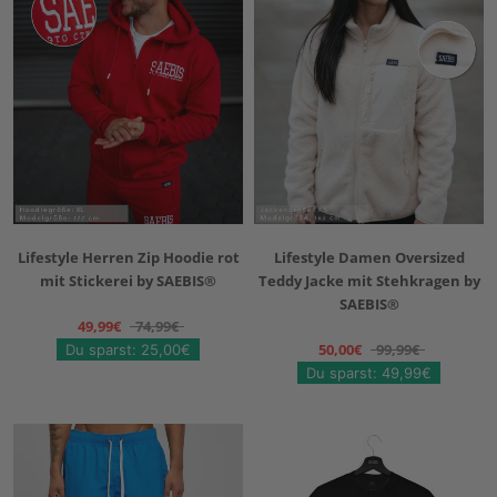
Lifestyle Herren Zip Hoodie rot
Lifestyle Damen Oversized
mit Stickerei by SAEBIS®
Teddy Jacke mit Stehkragen by
SAEBIS®
49,99€
74,99€
50,00€
99,99€
Du sparst: 25,00€
Du sparst: 49,99€